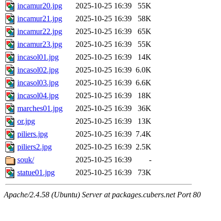
incamur20.jpg
2025-10-25 16:39
55K
incamur21.jpg
2025-10-25 16:39
58K
incamur22.jpg
2025-10-25 16:39
65K
incamur23.jpg
2025-10-25 16:39
55K
incasol01.jpg
2025-10-25 16:39
14K
incasol02.jpg
2025-10-25 16:39
6.0K
incasol03.jpg
2025-10-25 16:39
6.6K
incasol04.jpg
2025-10-25 16:39
18K
marches01.jpg
2025-10-25 16:39
36K
or.jpg
2025-10-25 16:39
13K
piliers.jpg
2025-10-25 16:39
7.4K
piliers2.jpg
2025-10-25 16:39
2.5K
souk/
2025-10-25 16:39
-
statue01.jpg
2025-10-25 16:39
73K
Apache/2.4.58 (Ubuntu) Server at packages.cubers.net Port 80