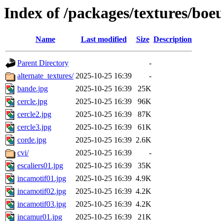
Index of /packages/textures/bo
Name
Last modified
Size
Description
Parent Directory
-
alternate_textures/
2025-10-25 16:39
-
bande.jpg
2025-10-25 16:39
25K
cercle.jpg
2025-10-25 16:39
96K
cercle2.jpg
2025-10-25 16:39
87K
cercle3.jpg
2025-10-25 16:39
61K
corde.jpg
2025-10-25 16:39
2.6K
cvi/
2025-10-25 16:39
-
escaliers01.jpg
2025-10-25 16:39
35K
incamotif01.jpg
2025-10-25 16:39
4.9K
incamotif02.jpg
2025-10-25 16:39
4.2K
incamotif03.jpg
2025-10-25 16:39
4.2K
incamur01.jpg
2025-10-25 16:39
21K