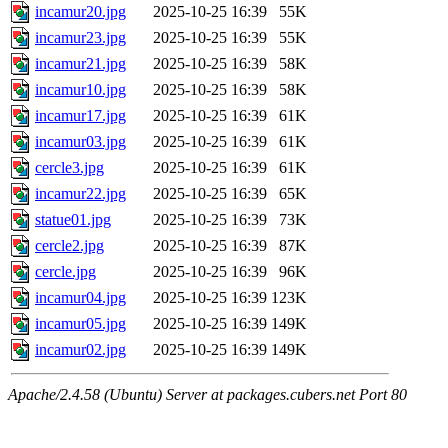
incamur20.jpg
2025-10-25 16:39
55K
incamur23.jpg
2025-10-25 16:39
55K
incamur21.jpg
2025-10-25 16:39
58K
incamur10.jpg
2025-10-25 16:39
58K
incamur17.jpg
2025-10-25 16:39
61K
incamur03.jpg
2025-10-25 16:39
61K
cercle3.jpg
2025-10-25 16:39
61K
incamur22.jpg
2025-10-25 16:39
65K
statue01.jpg
2025-10-25 16:39
73K
cercle2.jpg
2025-10-25 16:39
87K
cercle.jpg
2025-10-25 16:39
96K
incamur04.jpg
2025-10-25 16:39
123K
incamur05.jpg
2025-10-25 16:39
149K
incamur02.jpg
2025-10-25 16:39
149K
Apache/2.4.58 (Ubuntu) Server at packages.cubers.net Port 80