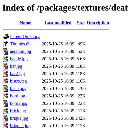
Index of /packages/textures/dea
Name
Last modified
Size
Description
Parent Directory
-
Thumbs.db
2025-10-25 16:39
49K
aeration.jpg
2025-10-25 16:39
52K
bande.jpg
2025-10-25 16:39
5.6K
bar.jpg
2025-10-25 16:39
118K
bar2.jpg
2025-10-25 16:39
118K
bistro.jpg
2025-10-25 16:39
110K
black.jpg
2025-10-25 16:39
796
bord.jpg
2025-10-25 16:39
22K
bord2.jpg
2025-10-25 16:39
22K
brick.jpg
2025-10-25 16:39
11K
brique.jpg
2025-10-25 16:39
242K
brique2.jpg
2025-10-25 16:39
115K